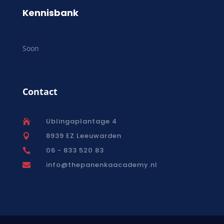
Kennisbank
Soon
Contact
Ublingaplantage 4

8939 EZ Leeuwarden

06 - 833 520 83

info@thepanenkaacademy.nl
