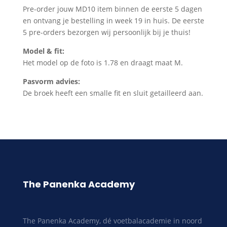
Pre-order jouw MD10 item binnen de eerste 5 dagen
en ontvang je bestelling in week 19 in huis. De eerste
5 pre-orders bezorgen wij persoonlijk bij je thuis!
Model & fit:
Het model op de foto is 1.78 en draagt maat M.
Pasvorm advies:
De broek heeft een smalle fit en sluit getailleerd aan.
The Panenka Academy
The Panenka Academy, dé voetbalacademie in noord