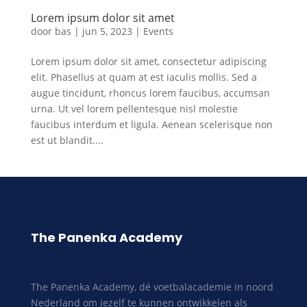
Lorem ipsum dolor sit amet
door
bas
|
jun 5, 2023
|
Events
Lorem ipsum dolor sit amet, consectetur adipiscing
elit. Phasellus at quam at est iaculis mollis. Sed a
augue tincidunt, rhoncus lorem faucibus, accumsan
urna. Ut vel lorem pellentesque nisl molestie
faucibus interdum et ligula. Aenean scelerisque non
est ut blandit....
The Panenka Academy
The Panenka Academy, dé voetbalacademie in noord
Nederland om jezelf te kunnen ontwikkelen als